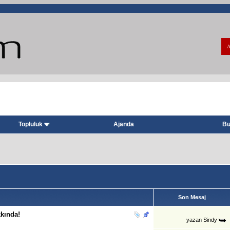
A
Topluluk
Ajanda
Bu
Son Mesaj
kında!
yazan
Sindy