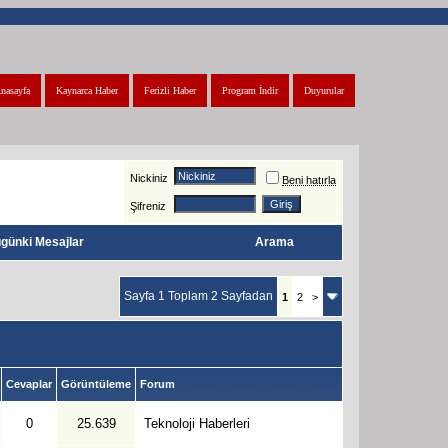
nasayfa
Kaynarca Haber
Ferizli Haber
Program İndir
Duyurular
Nickiniz
Beni hatırla
Şifreniz
günki Mesajlar
Arama
Sayfa 1 Toplam 2 Sayfadan
1
2
>
Cevaplar
Görüntüleme
Forum
0
25.639
Teknoloji Haberleri