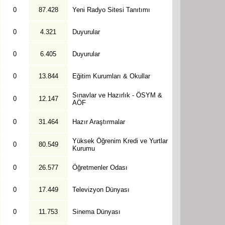
0
87.428
Yeni Radyo Sitesi Tanıtımı
0
4.321
Duyurular
0
6.405
Duyurular
0
13.844
Eğitim Kurumları & Okullar
Sınavlar ve Hazırlık - ÖSYM &
0
12.147
AÖF
0
31.464
Hazır Araştırmalar
Yüksek Öğrenim Kredi ve Yurtlar
0
80.549
Kurumu
0
26.577
Öğretmenler Odası
0
17.449
Televizyon Dünyası
0
11.753
Sinema Dünyası