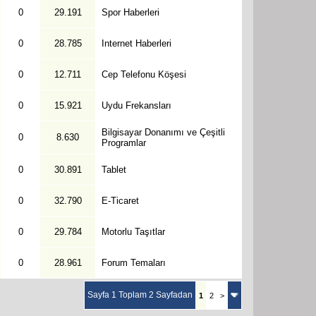
0
29.191
Spor Haberleri
0
28.785
Internet Haberleri
0
12.711
Cep Telefonu Köşesi
0
15.921
Uydu Frekansları
Bilgisayar Donanımı ve Çeşitli
0
8.630
Programlar
0
30.891
Tablet
0
32.790
E-Ticaret
0
29.784
Motorlu Taşıtlar
0
28.961
Forum Temaları
Sayfa 1 Toplam 2 Sayfadan
1
2
>