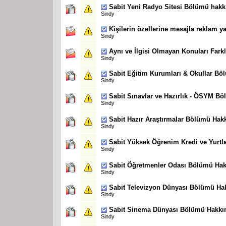
Sabit
Yeni Radyo Sitesi Bölümü hakk
Sindy
Kişilerin özellerine mesajla reklam ya
Sindy
Aynı ve İlgisi Olmayan Konuları Farkl
Sindy
Sabit
Eğitim Kurumları & Okullar Bö
Sindy
Sabit
Sınavlar ve Hazırlık - ÖSYM B
Sindy
Sabit
Hazır Araştırmalar Bölümü Hak
Sindy
Sabit
Yüksek Öğrenim Kredi ve Yurt
Sindy
Sabit
Öğretmenler Odası Bölümü Hak
Sindy
Sabit
Televizyon Dünyası Bölümü Ha
Sindy
Sabit
Sinema Dünyası Bölümü Hakkı
Sindy