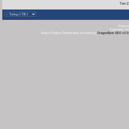
Tüm Za
Powered
Copyright ©20
Search Engine Optimisation provided by
DragonByte SEO v2.0.3