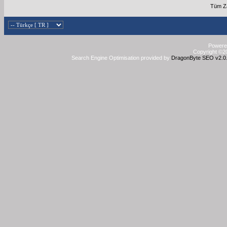
Tüm Za
Powered
Copyright ©20
Search Engine Optimisation provided by
DragonByte SEO v2.0.3