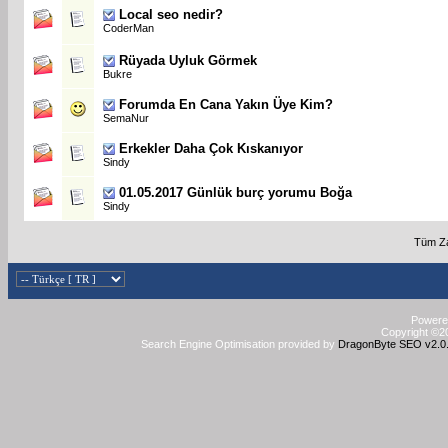
Local seo nedir?
CoderMan
Rüyada Uyluk Görmek
Bukre
Forumda En Cana Yakın Üye Kim?
SemaNur
Erkekler Daha Çok Kıskanıyor
Sindy
01.05.2017 Günlük burç yorumu Boğa
Sindy
Tüm Za
Powered
Copyright ©20
Search Engine Optimisation provided by
DragonByte SEO v2.0.3