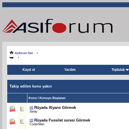
Asiforum.Net
Kayıt ol
Yardım
Topluluk
Takip edilen konu yakın
Konu / Konuyu Başlatan
Rüyada Alyans Görmek
Sindy
Rüyada Fussilet suresi Görmek
CoderMan