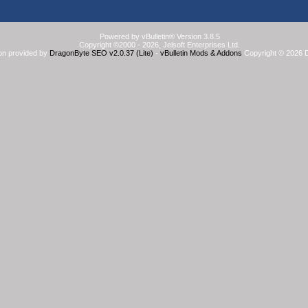
Powered by vBulletin® Version 3.8.5
Copyright ©2000 - 2026, Jelsoft Enterprises Ltd.
on provided by
DragonByte SEO v2.0.37 (Lite)
-
vBulletin Mods & Addons
Copyright © 2026 D