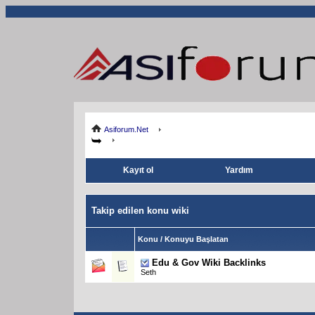
Asiforum.Net
Kayıt ol
Yardım
Takip edilen konu wiki
Konu / Konuyu Başlatan
Edu & Gov Wiki Backlinks
Seth