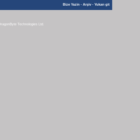
Bize Yazin
-
Arşiv
-
Yukarı git
ragonByte Technologies Ltd.