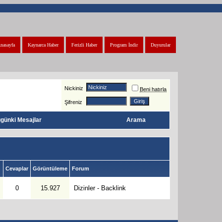
nasayfa
Kaynarca Haber
Ferizli Haber
Program İndir
Duyurular
Nickiniz
Beni hatırla
Şifreniz
günki Mesajlar
Arama
Cevaplar
Görüntüleme
Forum
0
15.927
Dizinler - Backlink