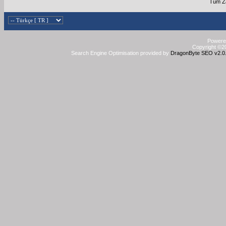
Tüm Za
Powered
Copyright ©20
Search Engine Optimisation provided by
DragonByte SEO v2.0.3