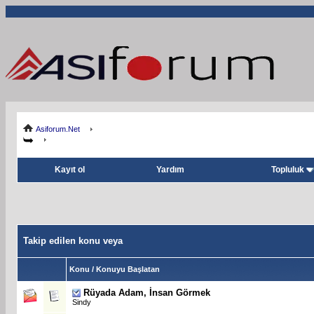
Asiforum.Net
Kayıt ol
Yardım
Topluluk
Takip edilen konu veya
Konu / Konuyu Başlatan
Rüyada Adam, İnsan Görmek
Sindy