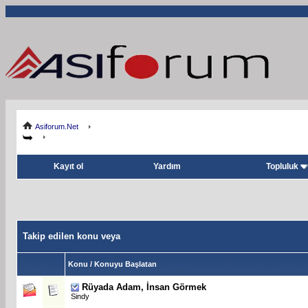
Asiforum.Net
Kayıt ol
Yardım
Topluluk
Takip edilen konu veya
Konu / Konuyu Başlatan
Rüyada Adam, İnsan Görmek
Sindy