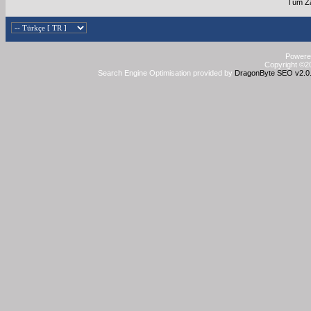
Tüm Za
Powered
Copyright ©20
Search Engine Optimisation provided by
DragonByte SEO v2.0.3