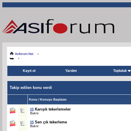
Asiforum.Net
Kayıt ol
Yardım
Topluluk
Takip edilen konu verdi
Konu / Konuyu Başlatan
Karışık tekerlemeler
Bukre
Sen çık tekerleme
Bukre