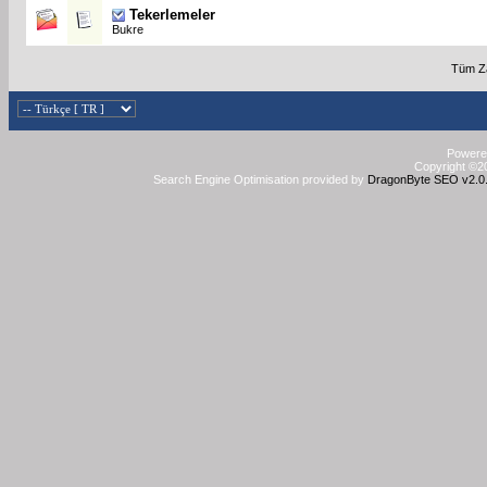
Tekerlemeler
Bukre
Tüm Z
Powered
Copyright ©20
Search Engine Optimisation provided by
DragonByte SEO v2.0.3