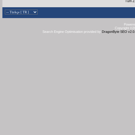
Tüm Za
Powered
Copyright ©20
Search Engine Optimisation provided by
DragonByte SEO v2.0.3