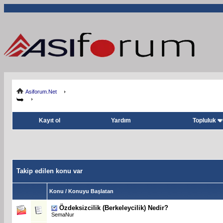
Asiforum.Net
Kayıt ol
Yardım
Topluluk
Takip edilen konu var
Konu / Konuyu Başlatan
Özdeksizcilik (Berkeleycilik) Nedir?
SemaNur