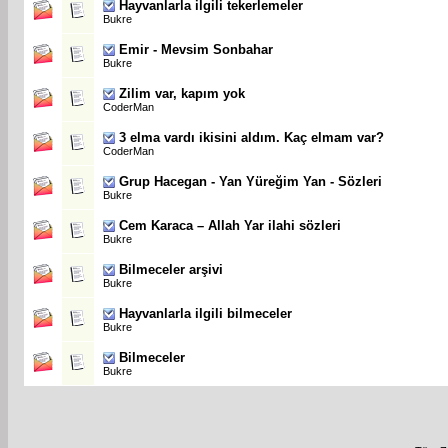
Hayvanlarla ilgili tekerlemeler
Bukre
Emir - Mevsim Sonbahar
Bukre
Zilim var, kapım yok
CoderMan
3 elma vardı ikisini aldım. Kaç elmam var?
CoderMan
Grup Hacegan - Yan Yüreğim Yan - Sözleri
Bukre
Cem Karaca – Allah Yar ilahi sözleri
Bukre
Bilmeceler arşivi
Bukre
Hayvanlarla ilgili bilmeceler
Bukre
Bilmeceler
Bukre