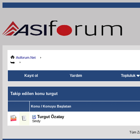
Asiforum.Net
Kayıt ol
Yardım
Topluluk
Takip edilen konu turgut
Konu / Konuyu Başlatan
Turgut Özatay
Sindy
Tüm Za