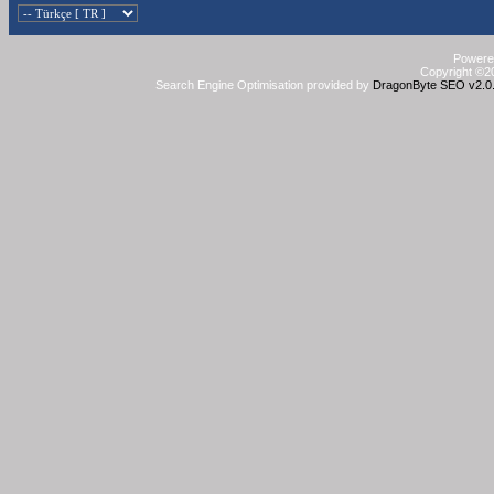
Powered
Copyright ©20
Search Engine Optimisation provided by
DragonByte SEO v2.0.3