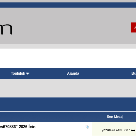
A
Topluluk
Ajanda
Bu
Son Mesaj
s670886" 2026 İçin
yazan
AYYANJI887