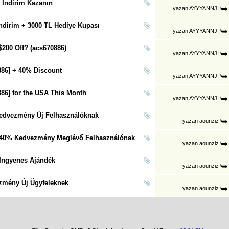
 Indirim Kazanın
yazan
AYYYANNJI
dirim + 3000 TL Hediye Kupası
yazan
AYYYANNJI
200 Off? (acs670886)
yazan
AYYYANNJI
86] + 40% Discount
yazan
AYYYANNJI
86] for the USA This Month
yazan
AYYYANNJI
edvezmény Új Felhasználóknak
yazan
aounziz
+ 40% Kedvezmény Meglévő Felhasználónak
yazan
aounziz
 Ingyenes Ajándék
yazan
aounziz
zmény Új Ügyfeleknek
yazan
aounziz