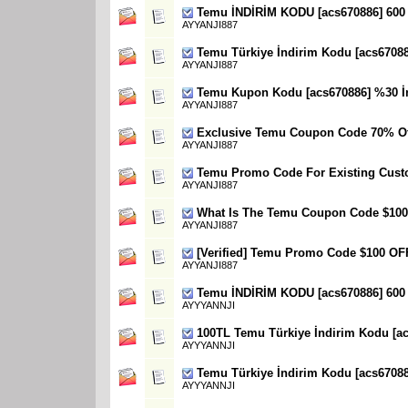
Temu İNDİRİM KODU [acs670886] 600
AYYANJI887
Temu Türkiye İndirim Kodu [acs6708
AYYANJI887
Temu Kupon Kodu [acs670886] %30 İn
AYYANJI887
Exclusive Temu Coupon Code 70% Of
AYYANJI887
Temu Promo Code For Existing Custo
AYYANJI887
What Is The Temu Coupon Code $100 
AYYANJI887
[Verified] Temu Promo Code $100 OFF
AYYANJI887
Temu İNDİRİM KODU [acs670886] 600
AYYYANNJI
100TL Temu Türkiye İndirim Kodu [ac
AYYYANNJI
Temu Türkiye İndirim Kodu [acs6708
AYYYANNJI