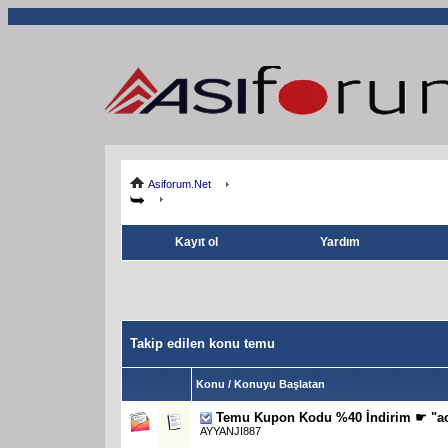
Asiforum.Net
Kayıt ol
Yardım
Takip edilen konu temu
Konu / Konuyu Başlatan
Temu Kupon Kodu %40 İndirim ☛ "ac
AYYANJI887