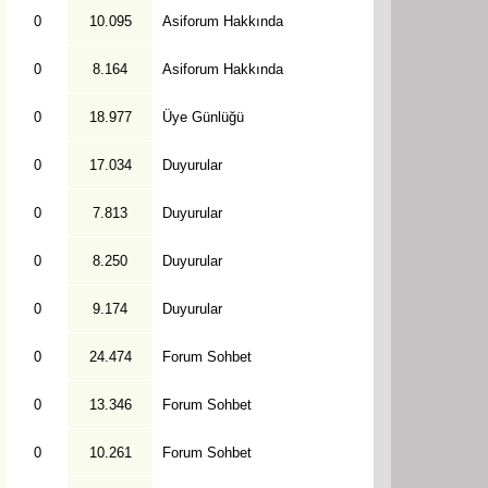
0
10.095
Asiforum Hakkında
0
8.164
Asiforum Hakkında
0
18.977
Üye Günlüğü
0
17.034
Duyurular
0
7.813
Duyurular
0
8.250
Duyurular
0
9.174
Duyurular
0
24.474
Forum Sohbet
0
13.346
Forum Sohbet
0
10.261
Forum Sohbet