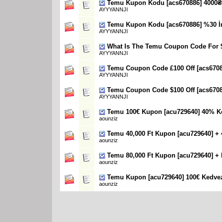
Temu Kupon Kodu [acs670886] 4000₴
AYYYANNJI
Temu Kupon Kodu [acs670886] %30 İn
AYYYANNJI
What Is The Temu Coupon Code For $
AYYYANNJI
Temu Coupon Code £100 Off [acs6708
AYYYANNJI
Temu Coupon Code $100 Off [acs6708
AYYYANNJI
Temu 100€ Kupon [acu729640] 40% K
aounziz
Temu 40,000 Ft Kupon [acu729640] 
aounziz
Temu 80,000 Ft Kupon [acu729640] +
aounziz
Temu Kupon [acu729640] 100€ Kedve
aounziz