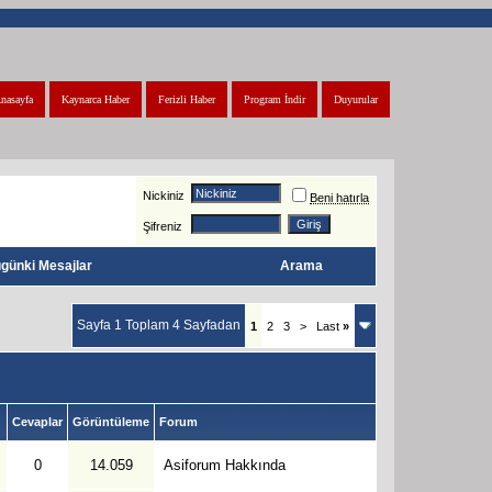
nasayfa
Kaynarca Haber
Ferizli Haber
Program İndir
Duyurular
Nickiniz
Beni hatırla
Şifreniz
günki Mesajlar
Arama
Sayfa 1 Toplam 4 Sayfadan
1
2
3
>
Last
»
Cevaplar
Görüntüleme
Forum
0
14.059
Asiforum Hakkında