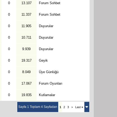
0
13.107
Forum Sohbet
0
11.337
Forum Sohbet
0
11.905
Duyurular
0
10.711
Duyurular
0
9.939
Duyurular
0
19.317
Geyik
0
8.049
Üye Günlüğü
0
17.067
Forum Oyunları
0
19.835
Kutlamalar
Sayfa 1 Toplam 4 Sayfadan
1
2
3
>
Last
»