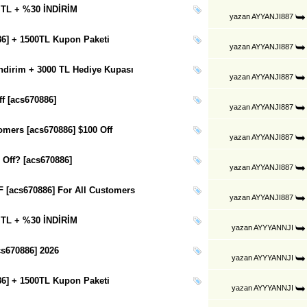
 TL + %30 İNDİRİM
yazan
AYYANJI887
86] + 1500TL Kupon Paketi
yazan
AYYANJI887
dirim + 3000 TL Hediye Kupası
yazan
AYYANJI887
f [acs670886]
yazan
AYYANJI887
mers [acs670886] $100 Off
yazan
AYYANJI887
Off? [acs670886]
yazan
AYYANJI887
 [acs670886] For All Customers
yazan
AYYANJI887
 TL + %30 İNDİRİM
yazan
AYYYANNJI
s670886] 2026
yazan
AYYYANNJI
86] + 1500TL Kupon Paketi
yazan
AYYYANNJI