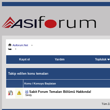
Asiforum.Net
Kayıt ol
Yardım
Topluluk
Takip edilen konu temaları
Konu / Konuyu Başlatan
Sabit
Forum Temaları Bölümü Hakkında!
Sindy
Tüm Za