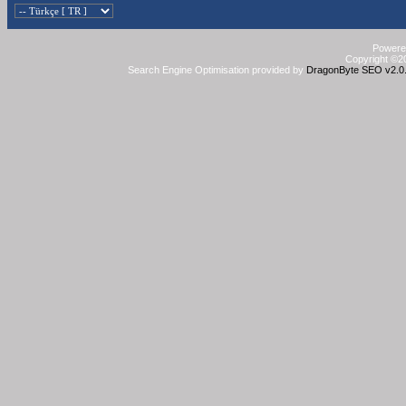
Powered
Copyright ©20
Search Engine Optimisation provided by
DragonByte SEO v2.0.3