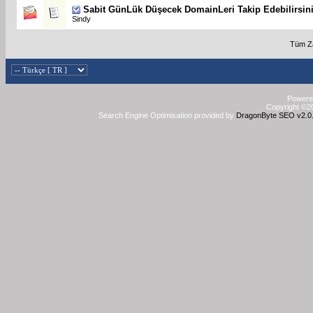
Sabit
GünLük Düşecek DomainLeri Takip Edebilirsin
Sindy
Tüm Z
Powered
Copyright ©20
Search Engine Optimisation provided by
DragonByte SEO v2.0.3