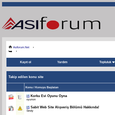
Asiforum.Net
Kayıt ol
Yardım
Topluluk
Takip edilen konu site
Konu / Konuyu Başlatan
Korku Evi Oyunu Oyna
oyunon
Sabit
Web Site Alışveriş Bölümü Hakkında!
Sindy