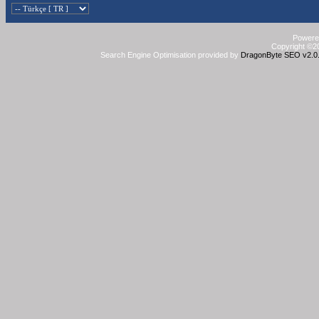
Powered
Copyright ©20
Search Engine Optimisation provided by
DragonByte SEO v2.0.3