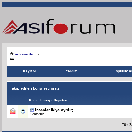
Asiforum.Net
Kayıt ol
Yardım
Topluluk
Takip edilen konu sevimsiz
Konu / Konuyu Başlatan
İnsanlar İkiye Ayrılır;
SemaNur
Tüm Za