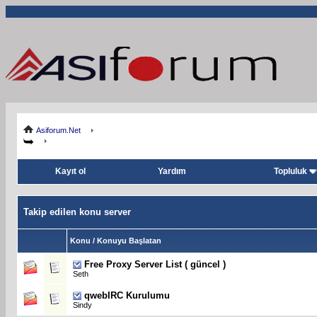
Asiforum.Net
Kayıt ol
Yardım
Topluluk
Takip edilen konu server
Konu / Konuyu Başlatan
Free Proxy Server List ( güncel )
Seth
qwebIRC Kurulumu
Sindy