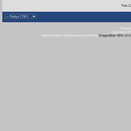
Tüm Za
Powered
Copyright ©20
Search Engine Optimisation provided by
DragonByte SEO v2.0.3