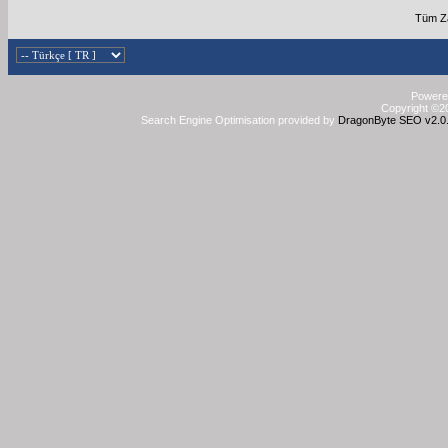
Tüm Za
Powered
Copyright ©20
Search Engine Optimisation provided by
DragonByte SEO v2.0.3