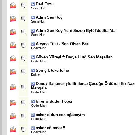
Peri Tozu
SemaNur
Adını Sen Koy
SemaNur
Adını Sen Koy Yeni Sezon Eylül'de Star'da!
SemaNur
Aleyna Tilki - Sen Olsan Bari
CoderMan
Güven Yüreyi ft Derya Uluğ Sen Maşallah
CoderMan
Sen çık tekerleme
Bukre
Deney Bahanesiyle Binlerce Çocuğu Öldüren Bir Naz
Mengele
CoderMan
birer ordudur hepsi
CoderMan
asker oldun sen ağabeyim
CoderMan
asker ağlamaz!!
CoderMan