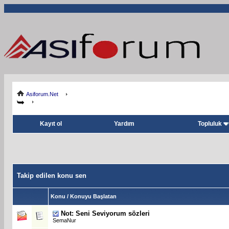
Asiforum.Net
Kayıt ol
Yardım
Topluluk
Takip edilen konu sen
Konu / Konuyu Başlatan
Not: Seni Seviyorum sözleri
SemaNur