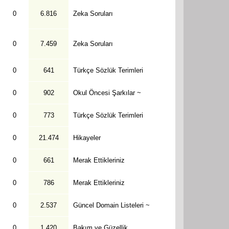
0
6.816
Zeka Soruları
0
7.459
Zeka Soruları
0
641
Türkçe Sözlük Terimleri
0
902
Okul Öncesi Şarkılar ~
0
773
Türkçe Sözlük Terimleri
0
21.474
Hikayeler
0
661
Merak Ettikleriniz
0
786
Merak Ettikleriniz
0
2.537
Güncel Domain Listeleri ~
0
1.420
Bakım ve Güzellik