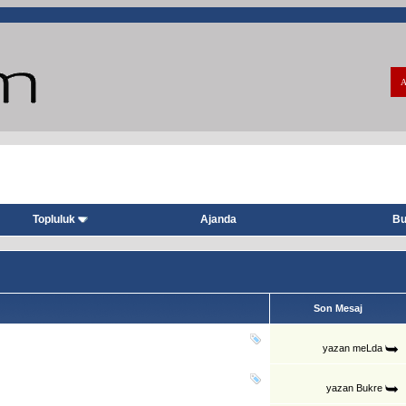
A
Topluluk
Ajanda
Bu
Son Mesaj
yazan
meLda
yazan
Bukre