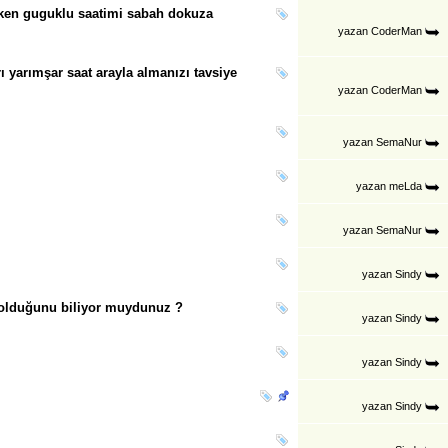
rken guguklu saatimi sabah dokuza
yazan
CoderMan
ı yarımşar saat arayla almanızı tavsiye
yazan
CoderMan
yazan
SemaNur
yazan
meLda
yazan
SemaNur
yazan
Sindy
olduğunu biliyor muydunuz ?
yazan
Sindy
yazan
Sindy
yazan
Sindy