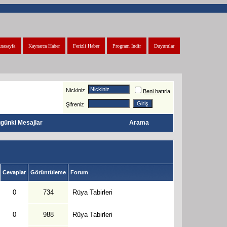
nasayfa
Kaynarca Haber
Ferizli Haber
Program İndir
Duyurular
Nickiniz
Beni hatırla
Şifreniz
günki Mesajlar
Arama
Cevaplar
Görüntüleme
Forum
0
734
Rüya Tabirleri
0
988
Rüya Tabirleri