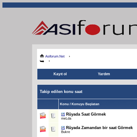
Asiforum.Net
Kayıt ol
Yardım
Takip edilen konu saat
Konu / Konuyu Başlatan
Rüyada Saat Görmek
meLda
Rüyada Zamandan bir saat Görmek
Bukre