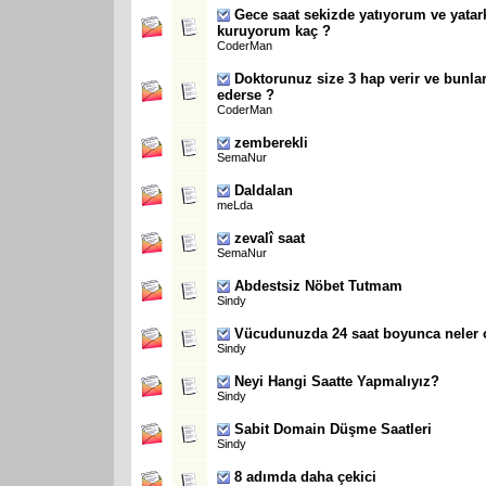
Gece saat sekizde yatıyorum ve yata
kuruyorum kaç ?
CoderMan
Doktorunuz size 3 hap verir ve bunlar
ederse ?
CoderMan
zemberekli
SemaNur
Daldalan
meLda
zevalî saat
SemaNur
Abdestsiz Nöbet Tutmam
Sindy
Vücudunuzda 24 saat boyunca neler 
Sindy
Neyi Hangi Saatte Yapmalıyız?
Sindy
Sabit
Domain Düşme Saatleri
Sindy
8 adımda daha çekici