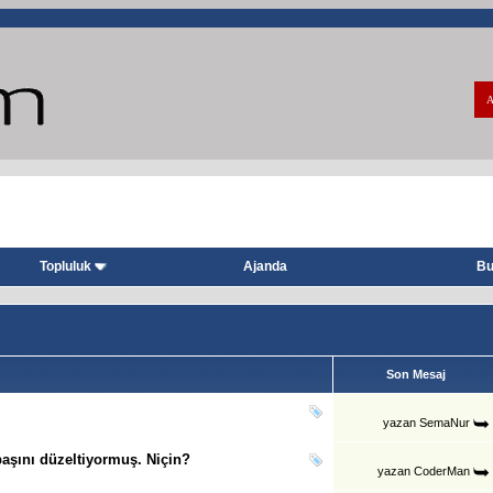
A
Topluluk
Ajanda
Bu
Son Mesaj
yazan
SemaNur
başını düzeltiyormuş. Niçin?
yazan
CoderMan