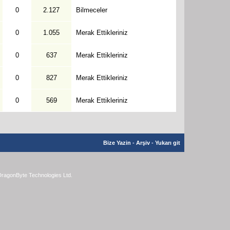
0
2.127
Bilmeceler
0
1.055
Merak Ettikleriniz
0
637
Merak Ettikleriniz
0
827
Merak Ettikleriniz
0
569
Merak Ettikleriniz
Bize Yazin
-
Arşiv
-
Yukarı git
ragonByte Technologies Ltd.