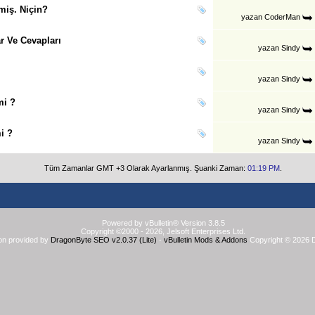
miş. Niçin?
yazan
CoderMan
r Ve Cevapları
yazan
Sindy
yazan
Sindy
mi ?
yazan
Sindy
i ?
yazan
Sindy
Tüm Zamanlar GMT +3 Olarak Ayarlanmış. Şuanki Zaman:
01:19 PM
.
Powered by vBulletin® Version 3.8.5
Copyright ©2000 - 2026, Jelsoft Enterprises Ltd.
on provided by
DragonByte SEO v2.0.37 (Lite)
-
vBulletin Mods & Addons
Copyright © 2026 D