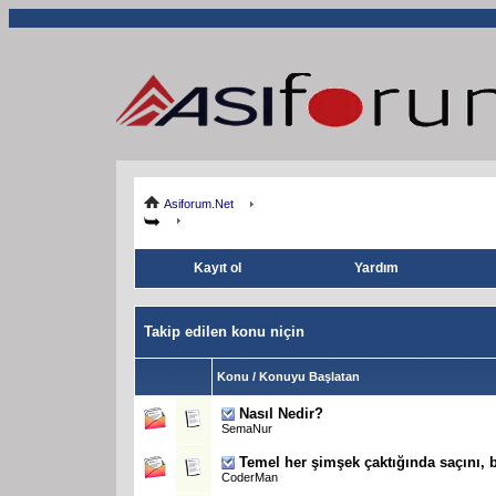
Asiforum.Net
Kayıt ol
Yardım
Takip edilen konu niçin
Konu / Konuyu Başlatan
Nasıl Nedir?
SemaNur
Temel her şimşek çaktığında saçını, 
CoderMan