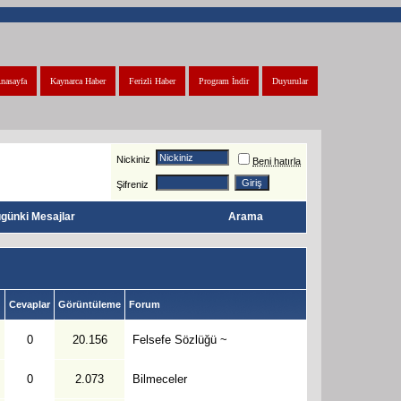
nasayfa
Kaynarca Haber
Ferizli Haber
Program İndir
Duyurular
Nickiniz
Beni hatırla
Şifreniz
günki Mesajlar
Arama
Cevaplar
Görüntüleme
Forum
0
20.156
Felsefe Sözlüğü ~
0
2.073
Bilmeceler