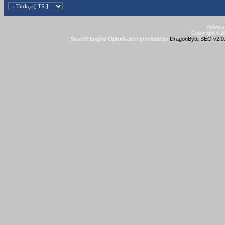
Powered
Copyright ©20
Search Engine Optimisation provided by
DragonByte SEO v2.0.3