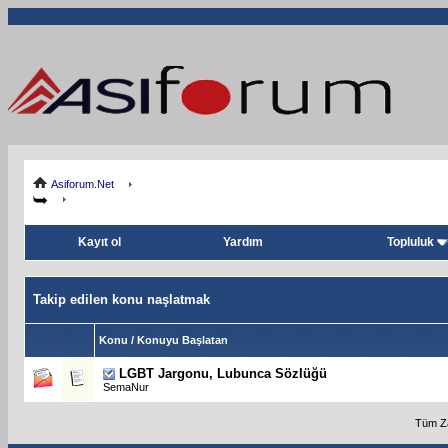
Asiforum.Net
Kayıt ol
Yardım
Topluluk
Takip edilen konu naşlatmak
Konu / Konuyu Başlatan
LGBT Jargonu, Lubunca Sözlüğü
SemaNur
Tüm Za