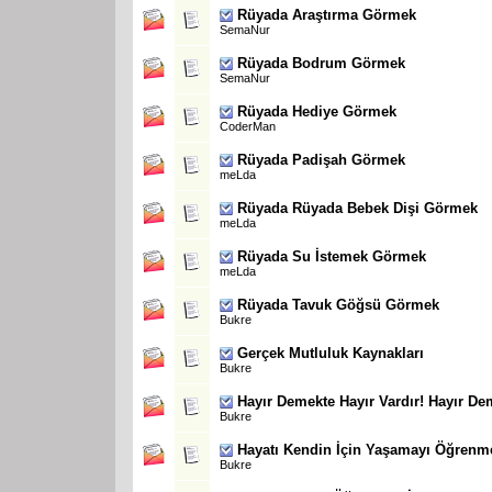
Rüyada Araştırma Görmek
SemaNur
Rüyada Bodrum Görmek
SemaNur
Rüyada Hediye Görmek
CoderMan
Rüyada Padişah Görmek
meLda
Rüyada Rüyada Bebek Dişi Görmek
meLda
Rüyada Su İstemek Görmek
meLda
Rüyada Tavuk Göğsü Görmek
Bukre
Gerçek Mutluluk Kaynakları
Bukre
Hayır Demekte Hayır Vardır! Hayır D
Bukre
Hayatı Kendin İçin Yaşamayı Öğrenm
Bukre