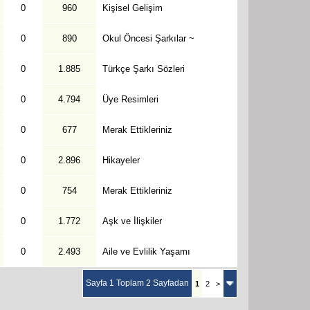
0
960
Kişisel Gelişim
0
890
Okul Öncesi Şarkılar ~
0
1.885
Türkçe Şarkı Sözleri
0
4.794
Üye Resimleri
0
677
Merak Ettikleriniz
0
2.896
Hikayeler
0
754
Merak Ettikleriniz
0
1.772
Aşk ve İlişkiler
0
2.493
Aile ve Evlilik Yaşamı
Sayfa 1 Toplam 2 Sayfadan
1
2
>