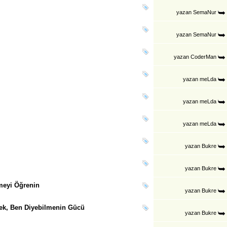
yazan
SemaNur
yazan
SemaNur
yazan
CoderMan
yazan
meLda
yazan
meLda
yazan
meLda
yazan
Bukre
yazan
Bukre
emeyi Öğrenin
yazan
Bukre
ek, Ben Diyebilmenin Gücü
yazan
Bukre