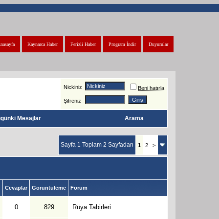
nasayfa
Kaynarca Haber
Ferizli Haber
Program İndir
Duyurular
Nickiniz
Beni hatırla
Şifreniz
günki Mesajlar
Arama
Sayfa 1 Toplam 2 Sayfadan
1
2
>
Cevaplar
Görüntüleme
Forum
0
829
Rüya Tabirleri