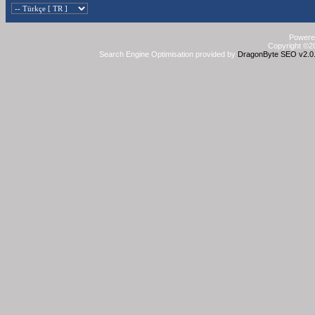
Powered
Copyright ©20
Search Engine Optimisation provided by
DragonByte SEO v2.0.3