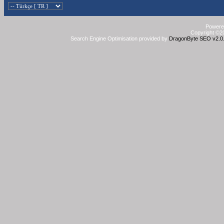
Powered
Copyright ©20
Search Engine Optimisation provided by
DragonByte SEO v2.0.3