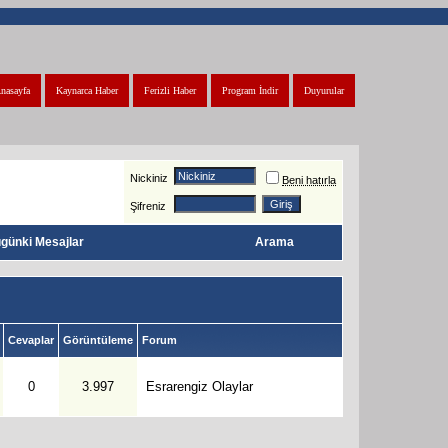
nasayfa
Kaynarca Haber
Ferizli Haber
Program İndir
Duyurular
Nickiniz
Beni hatırla
Şifreniz
günki Mesajlar
Arama
Cevaplar
Görüntüleme
Forum
0
3.997
Esrarengiz Olaylar