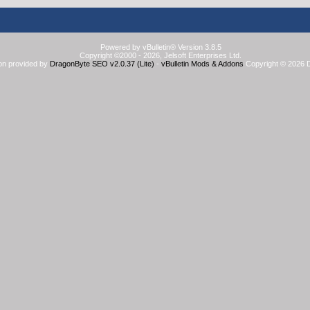
Powered by vBulletin® Version 3.8.5
Copyright ©2000 - 2026, Jelsoft Enterprises Ltd.
on provided by
DragonByte SEO v2.0.37 (Lite)
-
vBulletin Mods & Addons
Copyright © 2026 D