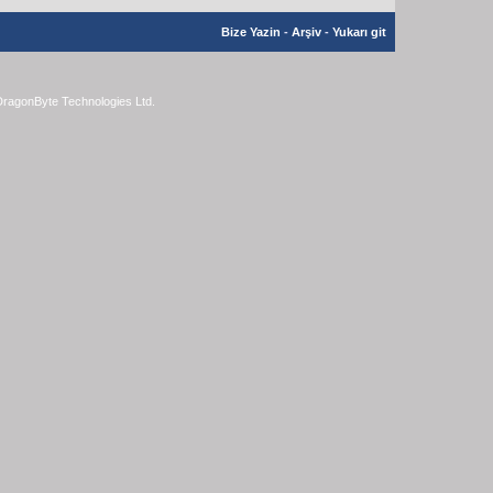
Bize Yazin
-
Arşiv
-
Yukarı git
ragonByte Technologies Ltd.