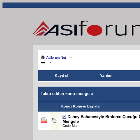
Asiforum.Net
Kayıt ol
Yardım
Takip edilen konu mengele
Konu / Konuyu Başlatan
Deney Bahanesiyle Binlerce Çocuğu 
Mengele
CoderMan