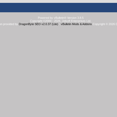
Powered by vBulletin® Version 3.8.5
Copyright ©2000 - 2026, Jelsoft Enterprises Ltd.
on provided by
DragonByte SEO v2.0.37 (Lite)
-
vBulletin Mods & Addons
Copyright © 2026 D