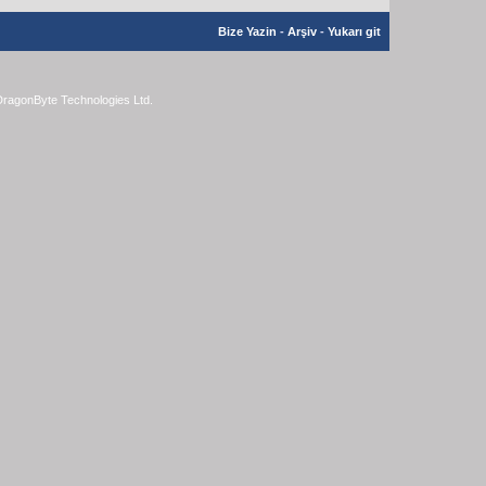
Bize Yazin
-
Arşiv
-
Yukarı git
ragonByte Technologies Ltd.