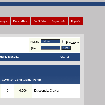
nasayfa
Kaynarca Haber
Ferizli Haber
Program İndir
Duyurular
Nickiniz
Beni hatırla
Şifreniz
günki Mesajlar
Arama
Cevaplar
Görüntüleme
Forum
0
4.008
Esrarengiz Olaylar