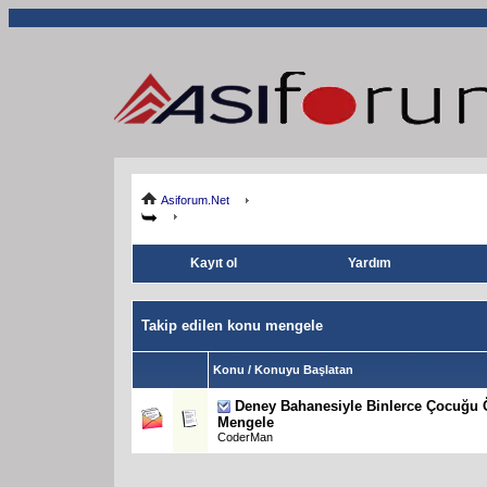
Asiforum.Net
Kayıt ol
Yardım
Takip edilen konu mengele
Konu / Konuyu Başlatan
Deney Bahanesiyle Binlerce Çocuğu 
Mengele
CoderMan