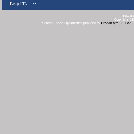
Powered
Copyright ©20
Search Engine Optimisation provided by
DragonByte SEO v2.0.3