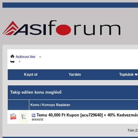
Asiforum.Net
Kayıt ol
Yardım
Topluluk
Takip edilen konu meglévő
Konu / Konuyu Başlatan
Temu 40,000 Ft Kupon [acu729640] + 40% Kedvezmé
aounziz
Tüm Za