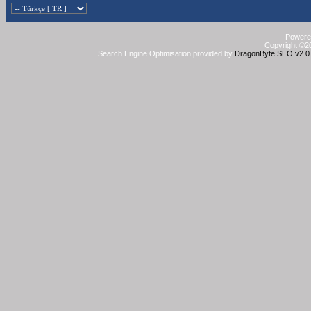
Powered
Copyright ©20
Search Engine Optimisation provided by
DragonByte SEO v2.0.3