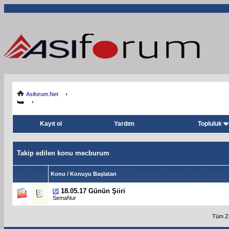
Asiforum.Net
Kayıt ol
Yardım
Topluluk
Takip edilen konu mecburum
Konu / Konuyu Başlatan
18.05.17 Günün Şiiri
SemaNur
Tüm Za