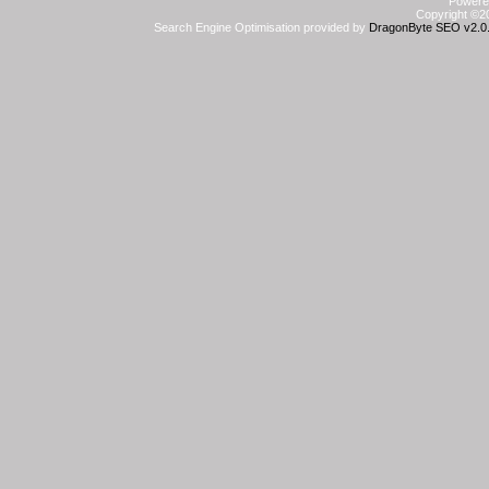
Powered
Copyright ©20
Search Engine Optimisation provided by
DragonByte SEO v2.0.3