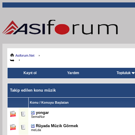
Asiforum.Net
Kayıt ol
Yardım
Topluluk
Takip edilen konu müzik
Konu / Konuyu Başlatan
yongar
SemaNur
Rüyada Müzik Görmek
meLda