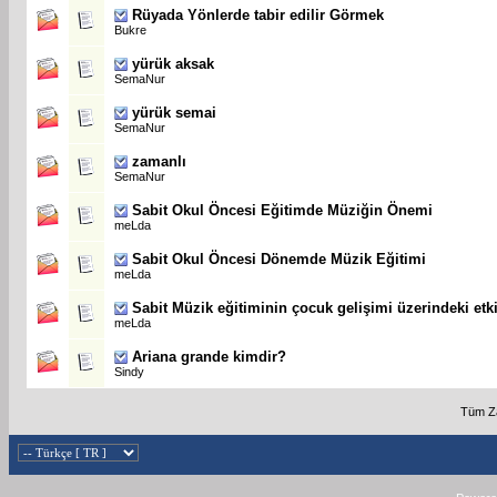
Rüyada Yönlerde tabir edilir Görmek
Bukre
yürük aksak
SemaNur
yürük semai
SemaNur
zamanlı
SemaNur
Sabit
Okul Öncesi Eğitimde Müziğin Önemi
meLda
Sabit
Okul Öncesi Dönemde Müzik Eğitimi
meLda
Sabit
Müzik eğitiminin çocuk gelişimi üzerindeki etki
meLda
Ariana grande kimdir?
Sindy
Tüm Za