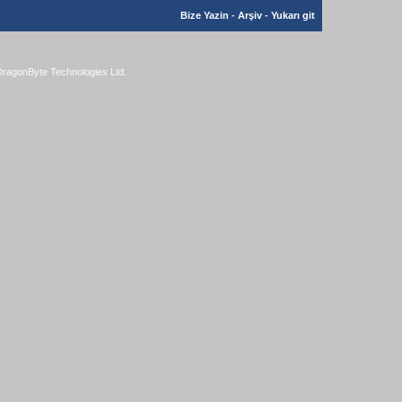
Bize Yazin
-
Arşiv
-
Yukarı git
ragonByte Technologies Ltd.