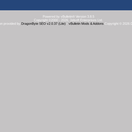
Powered by vBulletin® Version 3.8.5
Copyright ©2000 - 2026, Jelsoft Enterprises Ltd.
on provided by
DragonByte SEO v2.0.37 (Lite)
-
vBulletin Mods & Addons
Copyright © 2026 D