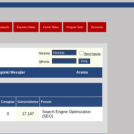
nasayfa
Kaynarca Haber
Ferizli Haber
Program İndir
Duyurular
Nickiniz
Beni hatırla
Şifreniz
günki Mesajlar
Arama
Cevaplar
Görüntüleme
Forum
Search Engine Optimization
0
17.147
(SEO)