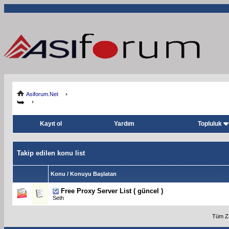
Asiforum.Net
Kayıt ol
Yardım
Topluluk
Takip edilen konu list
Konu / Konuyu Başlatan
Free Proxy Server List ( güncel )
Seth
Tüm Za