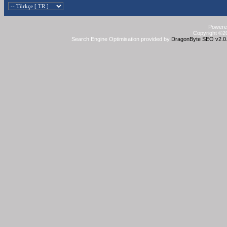
Powered
Copyright ©20
Search Engine Optimisation provided by
DragonByte SEO v2.0.3