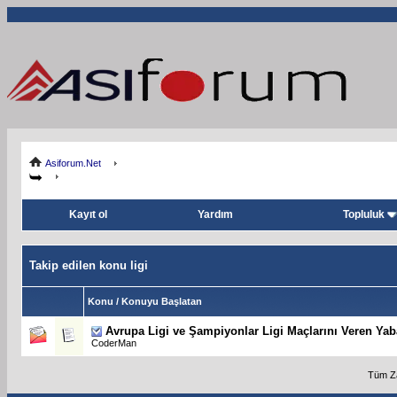
Asiforum.Net
Kayıt ol
Yardım
Topluluk
Takip edilen konu ligi
Konu / Konuyu Başlatan
Avrupa Ligi ve Şampiyonlar Ligi Maçlarını Veren Yab
CoderMan
Tüm Za