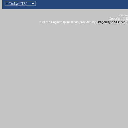
Powered
Copyright ©20
Search Engine Optimisation provided by
DragonByte SEO v2.0.3