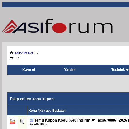
Asiforum.Net
Kayıt ol
Yardım
Topluluk
Takip edilen konu kupon
Konu / Konuyu Başlatan
Temu Kupon Kodu %40 İndirim ☛ "acs670886" 2026 İ
AYYANJI887