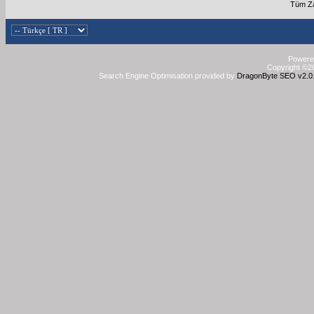
Tüm Za
Powered
Copyright ©20
Search Engine Optimisation provided by
DragonByte SEO v2.0.3