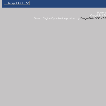
Powered
Copyright ©20
Search Engine Optimisation provided by
DragonByte SEO v2.0.