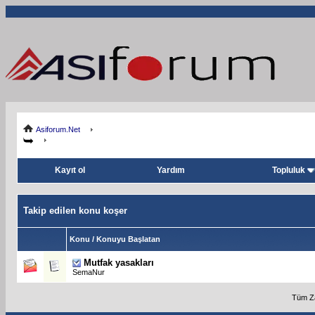
Asiforum.Net
Kayıt ol
Yardım
Topluluk
Takip edilen konu koşer
Konu / Konuyu Başlatan
Mutfak yasakları
SemaNur
Tüm Za