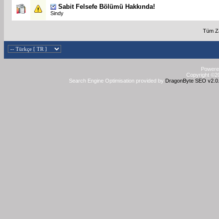
Sabit
Felsefe Bölümü Hakkında!
Sindy
Tüm Za
Powered
Copyright ©20
Search Engine Optimisation provided by
DragonByte SEO v2.0.3