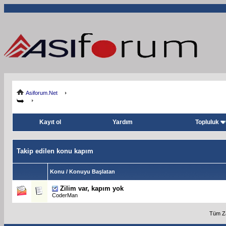
Asiforum.Net
Kayıt ol
Yardım
Topluluk
Takip edilen konu kapım
Konu / Konuyu Başlatan
Zilim var, kapım yok
CoderMan
Tüm Za