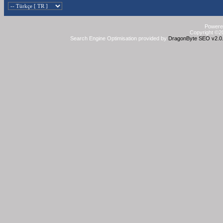
Powered
Copyright ©20
Search Engine Optimisation provided by
DragonByte SEO v2.0.3