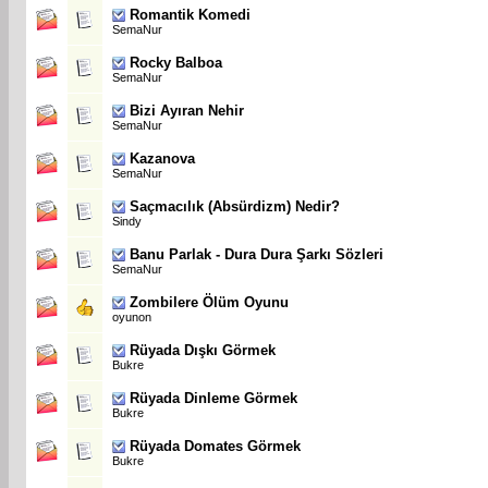
Romantik Komedi
SemaNur
Rocky Balboa
SemaNur
Bizi Ayıran Nehir
SemaNur
Kazanova
SemaNur
Saçmacılık (Absürdizm) Nedir?
Sindy
Banu Parlak - Dura Dura Şarkı Sözleri
SemaNur
Zombilere Ölüm Oyunu
oyunon
Rüyada Dışkı Görmek
Bukre
Rüyada Dinleme Görmek
Bukre
Rüyada Domates Görmek
Bukre