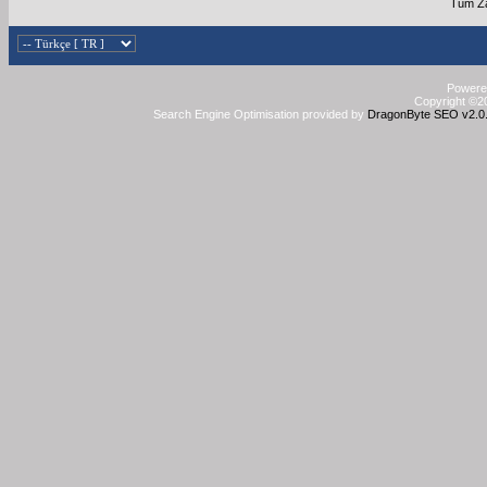
Tüm Za
Powered
Copyright ©20
Search Engine Optimisation provided by
DragonByte SEO v2.0.3