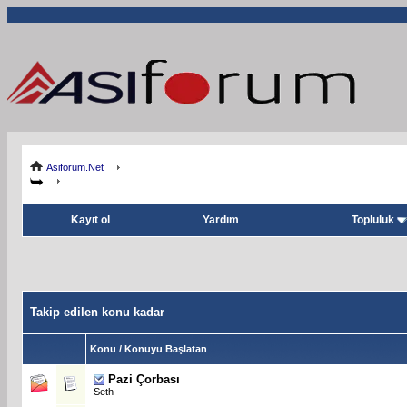
Asiforum.Net
Kayıt ol
Yardım
Topluluk
Takip edilen konu kadar
Konu / Konuyu Başlatan
Pazi Çorbası
Seth