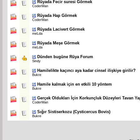
Rüyada Fecir suresi Görmek
CoderMan
Rüyada Hap Görmek
CoderMan
Rüyada Lacivert Görmek
meLda
Rüyada Meşe Görmek
meLda
Dünden bugüne Rüya Forum
Sindy
Hamilelikte kaçıncı aya kadar cinsel ilişkiye girilir?
Bukre
Hamile kalmak için en etkili 10 yöntem
Bukre
Gerçek Oldukları İçin Korkunçluk Düzeyleri Tavan Y
CoderMan
Sığır Sistiserkozu (Cysticercus Bovis)
Bukre