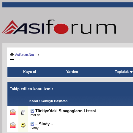
Asiforum.Net
Kayıt ol
Yardım
Topluluk
Takip edilen konu izmir
Konu / Konuyu Başlatan
Türkiye'deki Sinagogların Listesi
meLda
~ Sindy ~
Sindy