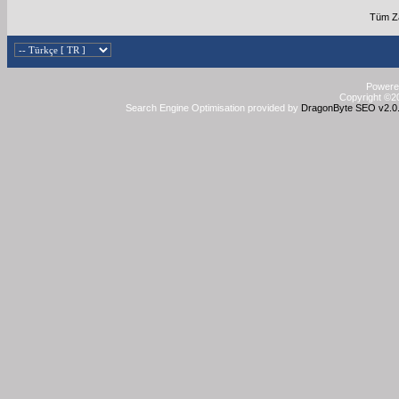
Tüm Za
Powered
Copyright ©20
Search Engine Optimisation provided by
DragonByte SEO v2.0.3