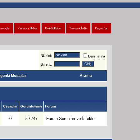
nasayfa
Kaynarca Haber
Ferizli Haber
Program İndir
Duyurular
Nickiniz
Beni hatırla
Şifreniz
günki Mesajlar
Arama
Cevaplar
Görüntüleme
Forum
0
59.747
Forum Sorunları ve İstekler