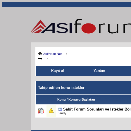
Asiforum.Net
Kayıt ol
Yardım
Takip edilen konu istekler
Konu / Konuyu Başlatan
Sabit
Forum Sorunları ve İstekler B
Sindy