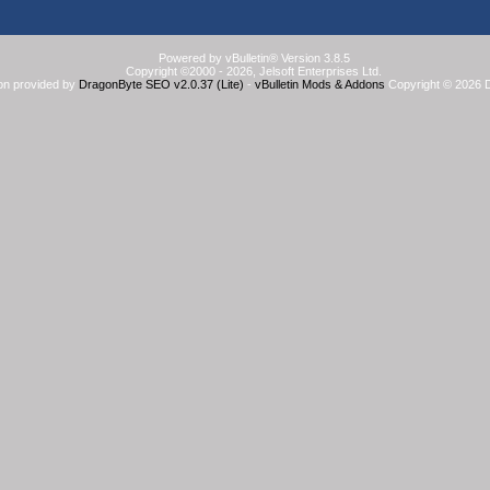
Powered by vBulletin® Version 3.8.5
Copyright ©2000 - 2026, Jelsoft Enterprises Ltd.
on provided by
DragonByte SEO v2.0.37 (Lite)
-
vBulletin Mods & Addons
Copyright © 2026 D