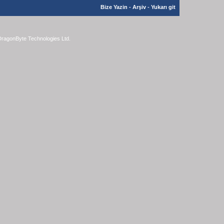
Bize Yazin
-
Arşiv
-
Yukarı git
ragonByte Technologies Ltd.