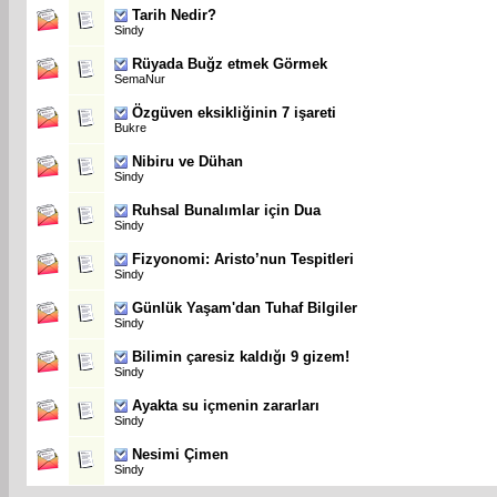
Tarih Nedir?
Sindy
Rüyada Buğz etmek Görmek
SemaNur
Özgüven eksikliğinin 7 işareti
Bukre
Nibiru ve Dühan
Sindy
Ruhsal Bunalımlar için Dua
Sindy
Fizyonomi: Aristo’nun Tespitleri
Sindy
Günlük Yaşam'dan Tuhaf Bilgiler
Sindy
Bilimin çaresiz kaldığı 9 gizem!
Sindy
Ayakta su içmenin zararları
Sindy
Nesimi Çimen
Sindy