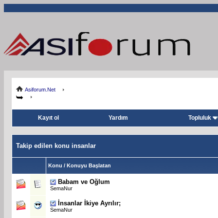
Asiforum.Net
Kayıt ol
Yardım
Topluluk
Takip edilen konu insanlar
Konu / Konuyu Başlatan
Babam ve Oğlum
SemaNur
İnsanlar İkiye Ayrılır;
SemaNur