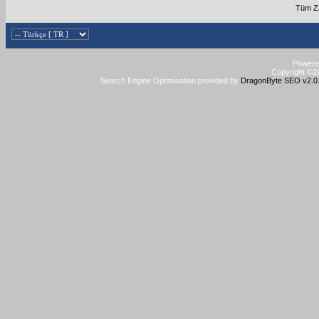
Tüm Z
Powered
Copyright ©20
Search Engine Optimisation provided by
DragonByte SEO v2.0.3