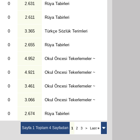
0
2.631
Rüya Tabirleri
0
2.611
Rüya Tabirleri
0
3.365
Türkçe Sözlük Terimleri
0
2.655
Rüya Tabirleri
0
4.952
Okul Öncesi Tekerlemeler ~
0
4.921
Okul Öncesi Tekerlemeler ~
0
3.461
Okul Öncesi Tekerlemeler ~
0
3.066
Okul Öncesi Tekerlemeler ~
0
2.674
Rüya Tabirleri
Sayfa 1 Toplam 4 Sayfadan
1
2
3
>
Last
»