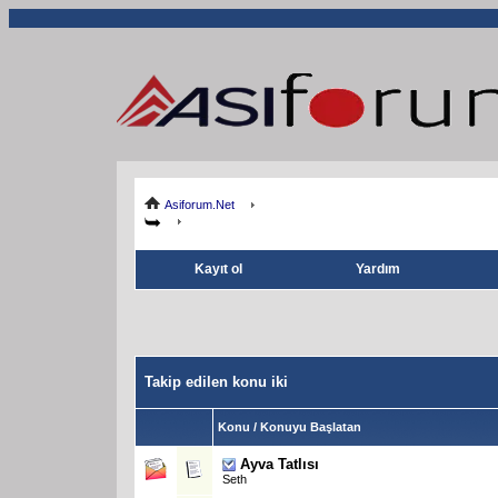
Asiforum.Net
Kayıt ol
Yardım
Takip edilen konu iki
Konu / Konuyu Başlatan
Ayva Tatlısı
Seth