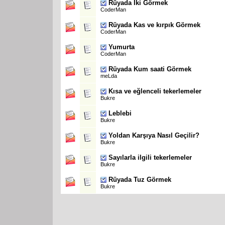
Rüyada İki Görmek
CoderMan
Rüyada Kas ve kırpık Görmek
CoderMan
Yumurta
CoderMan
Rüyada Kum saati Görmek
meLda
Kısa ve eğlenceli tekerlemeler
Bukre
Leblebi
Bukre
Yoldan Karşıya Nasıl Geçilir?
Bukre
Sayılarla ilgili tekerlemeler
Bukre
Rüyada Tuz Görmek
Bukre