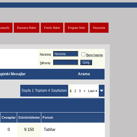
nasayfa
Kaynarca Haber
Ferizli Haber
Program İndir
Duyurular
Nickiniz
Beni hatırla
Şifreniz
günki Mesajlar
Arama
Sayfa 1 Toplam 4 Sayfadan
1
2
3
>
Last
»
Cevaplar
Görüntüleme
Forum
0
9.150
Tatlilar