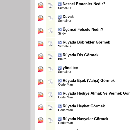
Nesnel Etmenler Nedir?
SemaNur
Duvak
SemaNur
Üçüncü Felsefe Nedir?
Sindy
Rüyada Böbrekler Görmek
SemaNur
Rüyada Diş Görmek
Bukre
yönelteç
SemaNur
Rüyada Eşek (Vahşi) Görmek
CoderMan
Rüyada Hediye Almak Ve Vermek Gö
CoderMan
Rüyada Heybet Görmek
CoderMan
Rüyada Husyeler Görmek
CoderMan