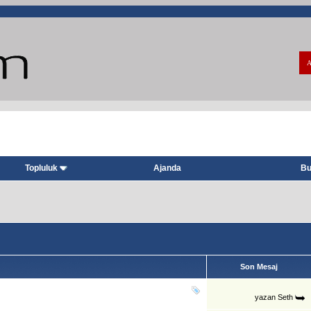
A
Topluluk
Ajanda
Bu
Son Mesaj
yazan
Seth