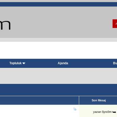
A
Topluluk
Ajanda
Bu
Son Mesaj
yazan
Syst3m