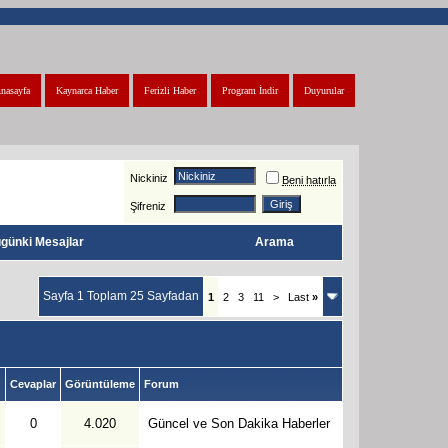
nasayfa
Kaynarca Haber
Ferizli Haber
Program İndir
Duyurular
Nickiniz
Beni hatırla
Şifreniz
günki Mesajlar
Arama
Sayfa 1 Toplam 25 Sayfadan
1
2
3
11
>
Last
»
Cevaplar
Görüntüleme
Forum
0
4.020
Güncel ve Son Dakika Haberler