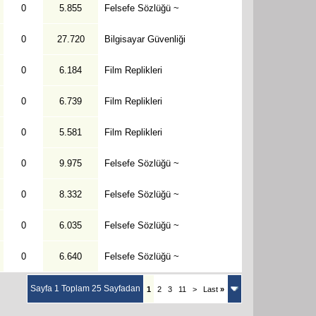
0
5.855
Felsefe Sözlüğü ~
0
27.720
Bilgisayar Güvenliği
0
6.184
Film Replikleri
0
6.739
Film Replikleri
0
5.581
Film Replikleri
0
9.975
Felsefe Sözlüğü ~
0
8.332
Felsefe Sözlüğü ~
0
6.035
Felsefe Sözlüğü ~
0
6.640
Felsefe Sözlüğü ~
Sayfa 1 Toplam 25 Sayfadan
1
2
3
11
>
Last
»