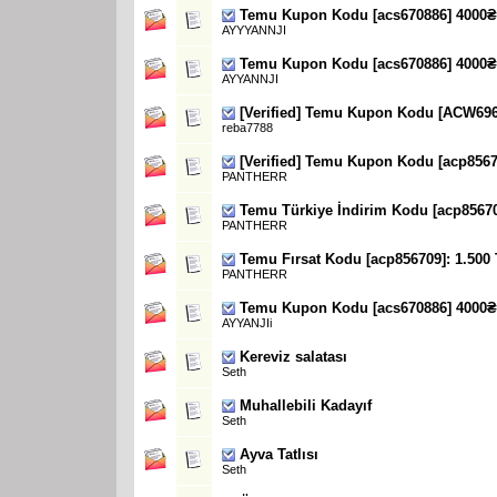
Temu Kupon Kodu [acs670886] 4000₴
AYYYANNJI
Temu Kupon Kodu [acs670886] 4000₴
AYYANNJI
[Verified] Temu Kupon Kodu [ACW6964
reba7788
[Verified] Temu Kupon Kodu [acp8567
PANTHERR
Temu Türkiye İndirim Kodu [acp85670
PANTHERR
Temu Fırsat Kodu [acp856709]: 1.500
PANTHERR
Temu Kupon Kodu [acs670886] 4000₴
AYYANJIi
Kereviz salatası
Seth
Muhallebili Kadayıf
Seth
Ayva Tatlısı
Seth