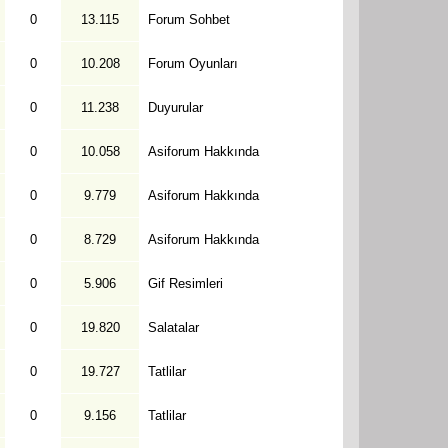
0
13.115
Forum Sohbet
0
10.208
Forum Oyunları
0
11.238
Duyurular
0
10.058
Asiforum Hakkında
0
9.779
Asiforum Hakkında
0
8.729
Asiforum Hakkında
0
5.906
Gif Resimleri
0
19.820
Salatalar
0
19.727
Tatlilar
0
9.156
Tatlilar