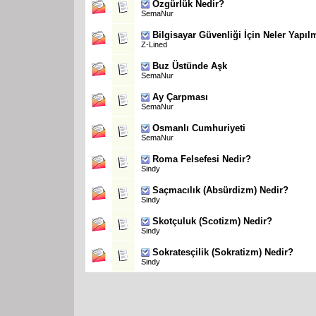
Özgürlük Nedir?
SemaNur
Bilgisayar Güvenliği İçin Neler Yapıl
Z-Lined
Buz Üstünde Aşk
SemaNur
Ay Çarpması
SemaNur
Osmanlı Cumhuriyeti
SemaNur
Roma Felsefesi Nedir?
Sindy
Saçmacılık (Absürdizm) Nedir?
Sindy
Skotçuluk (Scotizm) Nedir?
Sindy
Sokratesçilik (Sokratizm) Nedir?
Sindy