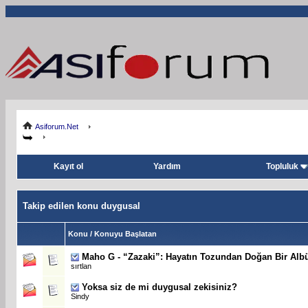
Asiforum.Net
Kayıt ol
Yardım
Topluluk
Takip edilen konu duygusal
Konu / Konuyu Başlatan
Maho G - “Zazaki”: Hayatın Tozundan Doğan Bir Al
sırtlan
Yoksa siz de mi duygusal zekisiniz?
Sindy