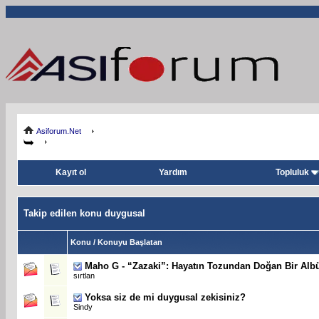
Asiforum.Net
Kayıt ol
Yardım
Topluluk
Takip edilen konu duygusal
Konu / Konuyu Başlatan
Maho G - “Zazaki”: Hayatın Tozundan Doğan Bir Al
sırtlan
Yoksa siz de mi duygusal zekisiniz?
Sindy