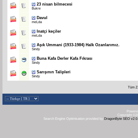
23 nisan bilmecesi
Bukre
Davul
meLda
Inatçi keçiler
meLda
Aşık Ummani (1933-1984) Halk Ozanlarımız.
Sindy
Buna Kafa Derler Kafa Fıkrası
Sindy
Sarışının Talipleri
Sindy
Tüm Za
Powered
Copyright ©20
Search Engine Optimisation provided by
DragonByte SEO v2.0.3