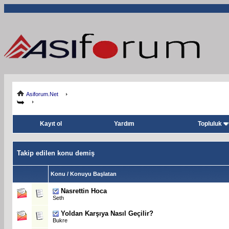
Asiforum.Net
Kayıt ol
Yardım
Topluluk
Takip edilen konu demiş
Konu / Konuyu Başlatan
Nasrettin Hoca
Seth
Yoldan Karşıya Nasıl Geçilir?
Bukre