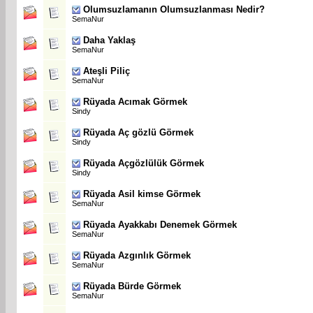
Olumsuzlamanın Olumsuzlanması Nedir?
SemaNur
Daha Yaklaş
SemaNur
Ateşli Piliç
SemaNur
Rüyada Acımak Görmek
Sindy
Rüyada Aç gözlü Görmek
Sindy
Rüyada Açgözlülük Görmek
Sindy
Rüyada Asil kimse Görmek
SemaNur
Rüyada Ayakkabı Denemek Görmek
SemaNur
Rüyada Azgınlık Görmek
SemaNur
Rüyada Bürde Görmek
SemaNur