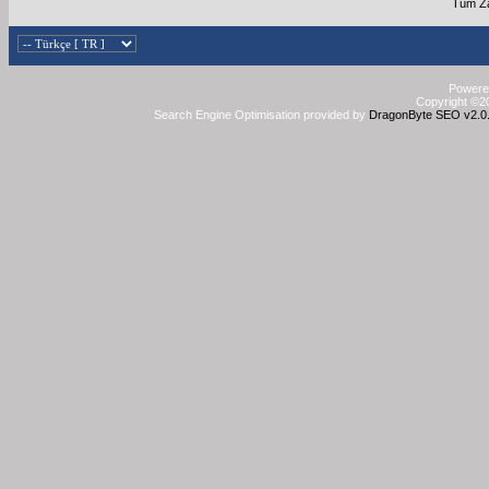
Tüm Za
Powered
Copyright ©20
Search Engine Optimisation provided by
DragonByte SEO v2.0.3