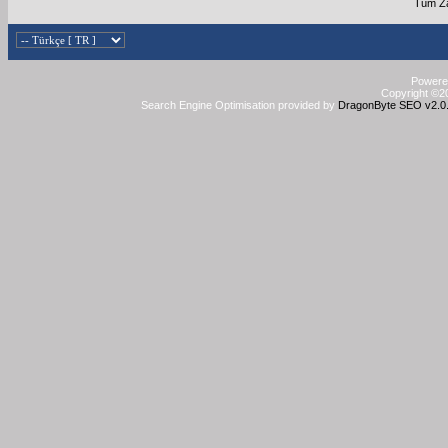
Tüm Za
Powered
Copyright ©20
Search Engine Optimisation provided by
DragonByte SEO v2.0.3