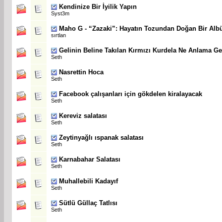
Kendinize Bir İyilik Yapın
Syst3m
Maho G - “Zazaki”: Hayatın Tozundan Doğan Bir Al
sırtlan
Gelinin Beline Takılan Kırmızı Kurdela Ne Anlama Ge
Seth
Nasrettin Hoca
Seth
Facebook çalışanları için gökdelen kiralayacak
Seth
Kereviz salatası
Seth
Zeytinyağlı ıspanak salatası
Seth
Karnabahar Salatası
Seth
Muhallebili Kadayıf
Seth
Sütlü Güllaç Tatlısı
Seth