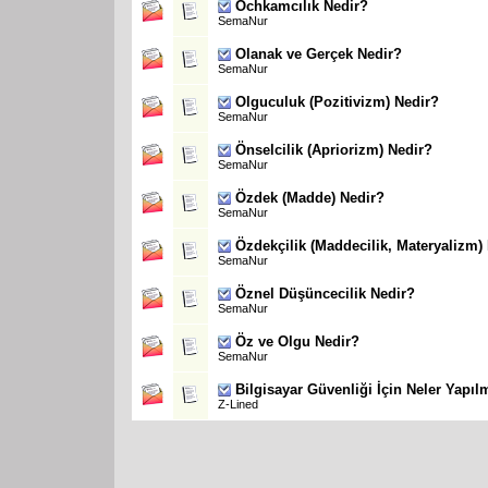
Ochkamcılık Nedir?
SemaNur
Olanak ve Gerçek Nedir?
SemaNur
Olguculuk (Pozitivizm) Nedir?
SemaNur
Önselcilik (Apriorizm) Nedir?
SemaNur
Özdek (Madde) Nedir?
SemaNur
Özdekçilik (Maddecilik, Materyalizm)
SemaNur
Öznel Düşüncecilik Nedir?
SemaNur
Öz ve Olgu Nedir?
SemaNur
Bilgisayar Güvenliği İçin Neler Yapıl
Z-Lined