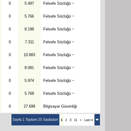
0
5.497
Felsefe Sözlüğü ~
0
5.766
Felsefe Sözlüğü ~
0
8.198
Felsefe Sözlüğü ~
0
7.311
Felsefe Sözlüğü ~
0
10.883
Felsefe Sözlüğü ~
0
8.091
Felsefe Sözlüğü ~
0
5.974
Felsefe Sözlüğü ~
0
5.768
Felsefe Sözlüğü ~
0
27.699
Bilgisayar Güvenliği
Sayfa 1 Toplam 25 Sayfadan
1
2
3
11
>
Last
»