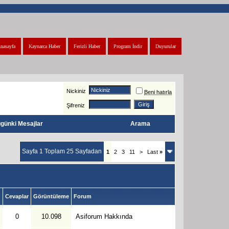
nasayfa
Kaynarca Haber
Ferizli Haber
Program İndir
Duyurular
Nickiniz
Beni hatırla
Şifreniz
günki Mesajlar
Arama
Sayfa 1 Toplam 25 Sayfadan
1
2
3
11
>
Last
»
Cevaplar
Görüntüleme
Forum
0
10.098
Asiforum Hakkında