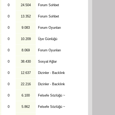
0
24.504
Forum Sohbet
0
13.352
Forum Sohbet
0
9.083
Forum Oyunları
0
10.209
Üye Günlüğü
0
8.069
Forum Oyunları
0
38.430
Sosyal Ağlar
0
12.637
Dizinler - Backlink
0
22.216
Dizinler - Backlink
0
6.100
Felsefe Sözlüğü ~
0
5.862
Felsefe Sözlüğü ~