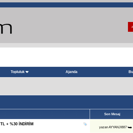
A
Topluluk
Ajanda
Bu
Son Mesaj
 TL + %30 İNDİRİM
yazan
AYYANJI887