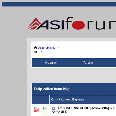
Asiforum.Net
Kayıt ol
Yardım
Takip edilen konu bilgi
Konu / Konuyu Başlatan
Temu İNDİRİM KODU [acs670886] 600
AYYANJI887