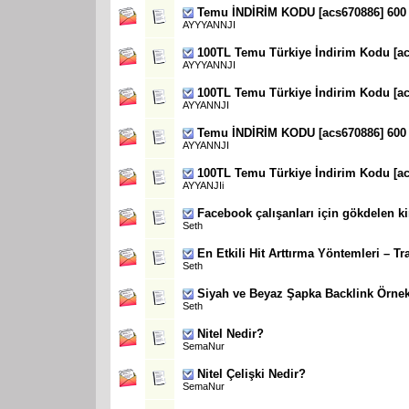
Temu İNDİRİM KODU [acs670886] 600
AYYYANNJI
100TL Temu Türkiye İndirim Kodu [ac
AYYYANNJI
100TL Temu Türkiye İndirim Kodu [ac
AYYANNJI
Temu İNDİRİM KODU [acs670886] 600
AYYANNJI
100TL Temu Türkiye İndirim Kodu [ac
AYYANJIi
Facebook çalışanları için gökdelen k
Seth
En Etkili Hit Arttırma Yöntemleri – Tra
Seth
Siyah ve Beyaz Şapka Backlink Örnek
Seth
Nitel Nedir?
SemaNur
Nitel Çelişki Nedir?
SemaNur