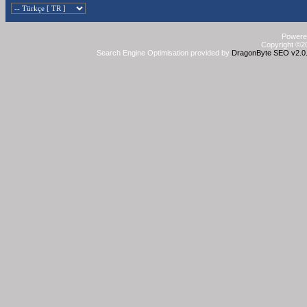
Powered
Copyright ©20
Search Engine Optimisation provided by
DragonByte SEO v2.0.3