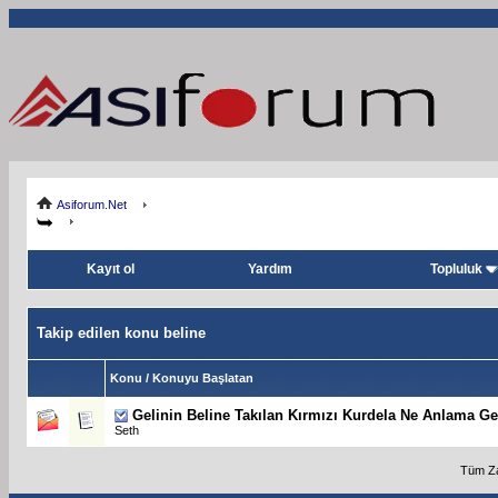
Asiforum.Net
Kayıt ol
Yardım
Topluluk
Takip edilen konu beline
Konu / Konuyu Başlatan
Gelinin Beline Takılan Kırmızı Kurdela Ne Anlama Ge
Seth
Tüm Za