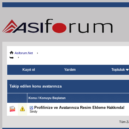
Asiforum.Net
Kayıt ol
Yardım
Topluluk
Takip edilen konu avatarınıza
Konu / Konuyu Başlatan
Profilinize ve Avatarınıza Resim Ekleme Hakkında!
Sindy
Tüm Za