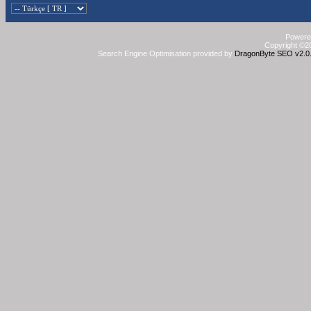
Powered
Copyright ©20
Search Engine Optimisation provided by
DragonByte SEO v2.0.3