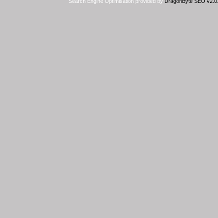
Search Engine Optimisation provided by
DragonByte SEO v2.0.3