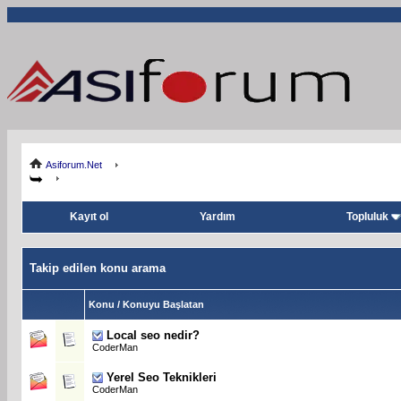
Asiforum.Net
Kayıt ol
Yardım
Topluluk
Takip edilen konu arama
Konu / Konuyu Başlatan
Local seo nedir?
CoderMan
Yerel Seo Teknikleri
CoderMan