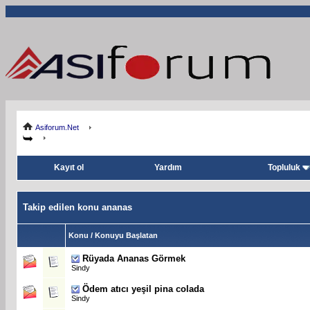
Asiforum.Net
Kayıt ol
Yardım
Topluluk
Takip edilen konu ananas
Konu / Konuyu Başlatan
Rüyada Ananas Görmek
Sindy
Ödem atıcı yeşil pina colada
Sindy