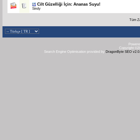
Cilt Güzelliği İçin: Ananas Suyu!
Sindy
Tüm Za
Powered
Copyright ©20
Search Engine Optimisation provided by
DragonByte SEO v2.0.3